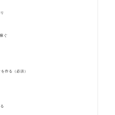
がり
で稼ぐ
リオを作る（必須）
する