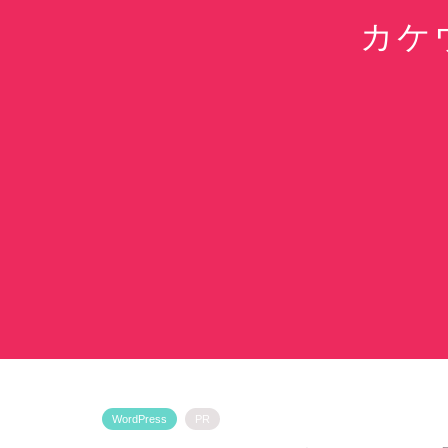
カケ
WordPress
PR