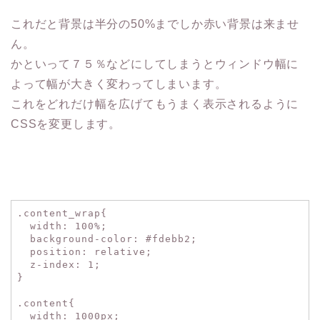
これだと背景は半分の50%までしか赤い背景は来ませ
ん。
かといって７５％などにしてしまうとウィンドウ幅に
よって幅が大きく変わってしまいます。
これをどれだけ幅を広げてもうまく表示されるように
CSSを変更します。
.content_wrap{
width
:
100%
;
background-color
:
#fdebb2
;
position
:
relative
;
z-index
:
1
;
}
.content{
width
:
1000px
;