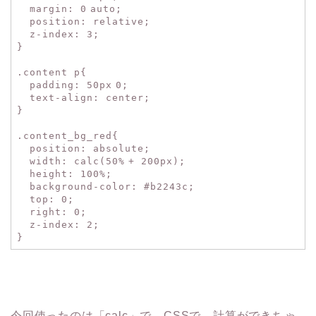
margin
:
0
auto
;
position
:
relative
;
z-index
:
3
;
}
.content p{
padding
:
50px
0
;
text-align
:
center
;
}
.content_bg_red{
position
:
absolute
;
width
: calc(
50%
+
200px
);
height
:
100%
;
background-color
:
#b2243c
;
top
:
0
;
right
:
0
;
z-index
:
2
;
}
今回使ったのは「calc」で、CSSで、計算ができちゃ