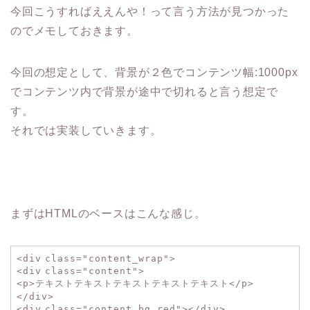
今回こうすればええんや！って言う方法が見つかった
のでメモしておきます。
今回の想定として、背景が２色でコンテンツ幅:1000px
でコンテンツ内で背景が途中で切れると言う想定で
す。
それでは実装していきます。
まずはHTMLのベースはこんな感じ。
<
div
class
=
"content_wrap"
>
<
div
class
=
"content"
>
<
p
>テキストテキストテキストテキストテキスト</
p
>
</
div
>
<
div
class
=
"content_bg_red"
></
div
>