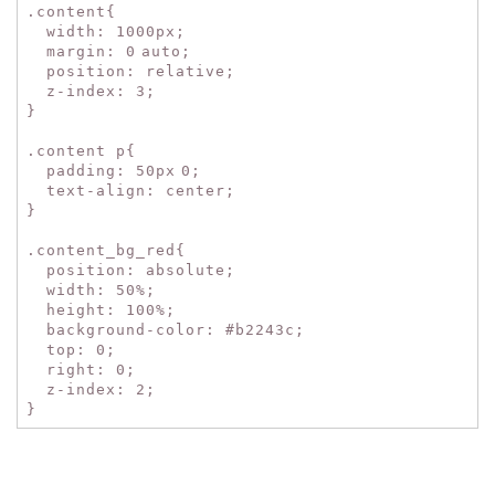
.content{
width
:
1000px
;
margin
:
0
auto
;
position
:
relative
;
z-index
:
3
;
}
.content p{
padding
:
50px
0
;
text-align
:
center
;
}
.content_bg_red{
position
:
absolute
;
width
:
50%
;
height
:
100%
;
background-color
:
#b2243c
;
top
:
0
;
right
:
0
;
z-index
:
2
;
}