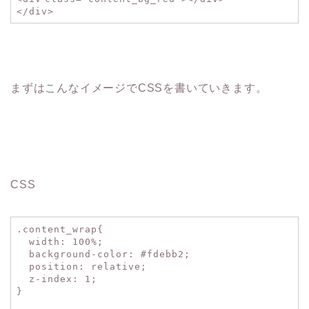
</
div
>
まずはこんなイメージでCSSを書いていきます。
CSS
.content_wrap{
width
:
100%
;
background-color
:
#fdebb2
;
position
:
relative
;
z-index
:
1
;
}