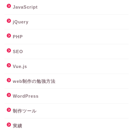
JavaScript
jQuery
PHP
SEO
Vue.js
web制作の勉強方法
WordPress
制作ツール
実績