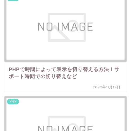
PHPで時間によって表示を切り替える方法！サ
ポート時間での切り替えなど
2022年11月12日
PHP