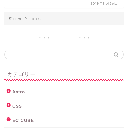
2019年11月26日
HOME
EC-CUBE
カテゴリー
Astro
CSS
EC-CUBE