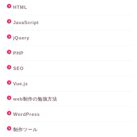
HTML
JavaScript
jQuery
PHP
SEO
Vue.js
web制作の勉強方法
WordPress
制作ツール