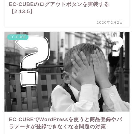
EC-CUBEのログアウトボタンを実装する
【2.13.5】
2020年2月2日
EC-CUBE
EC-CUBEでWordPressを使うと商品登録やパ
ラメータが登録できなくなる問題の対策